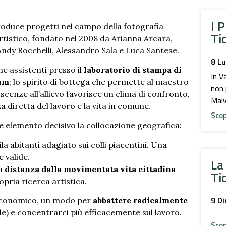
I P
oduce progetti nel campo della fotografia
Ti
rtistico, fondato nel 2008 da Arianna Arcara,
 Andy Rocchelli, Alessandro Sala e Luca Santese.
8 Lu
e assistenti presso il
laboratorio di stampa di
In V
num
; lo spirito di bottega che permette al maestro
non 
cenze all’allievo favorisce un clima di confronto,
Malv
a diretta del lavoro e la vita in comune.
Scop
 elemento decisivo la collocazione geografica:
la abitanti adagiato sui colli piacentini. Una
 valide.
La
la
distanza dalla movimentata vita cittadina
Ti
pria ricerca artistica.
9 D
economico, un modo per
abbattere radicalmente
e) e concentrarci più efficacemente sul lavoro.
Scop