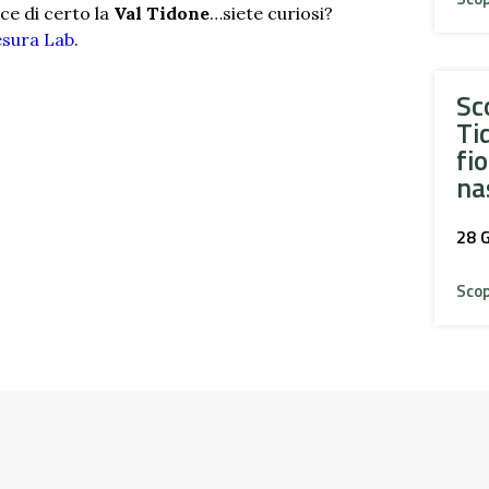
ce di certo la
Val Tidone
…siete curiosi?
esura Lab
.
Sc
Ti
fio
na
28 
Scop