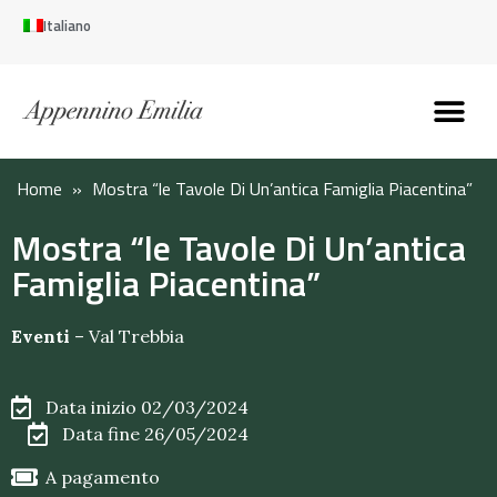
Italiano
Scopri l’Appennin
Pianifica il tuo viaggi
Perché vivere qui
Perché investire qui
Home
»
Mostra “le Tavole Di Un’antica Famiglia Piacentina”
Mostra “le Tavole Di Un’antica
Famiglia Piacentina”
Eventi
–
Val Trebbia
Data inizio 02/03/2024
Data fine 26/05/2024
A pagamento