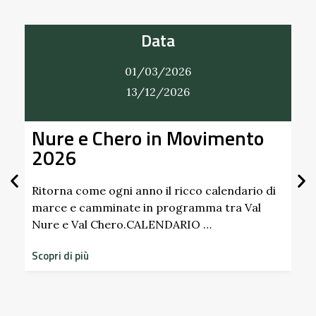
Data
01/03/2026
13/12/2026
Nure e Chero in Movimento
Al
2026
Gi
Sc
Pa
Ritorna come ogni anno il ricco calendario di
marce e camminate in programma tra Val
Nure e Val Chero.CALENDARIO …
Sco
dim
Scopri di più
sto
Scop