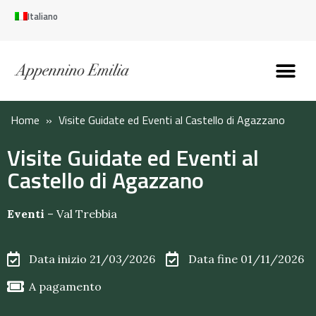
Italiano
Scopri l’Appennin
Pianifica il tuo viaggi
Perché vivere qui
Perché investire qui
Home
»
Visite Guidate ed Eventi al Castello di Agazzano
Visite Guidate ed Eventi al
Castello di Agazzano
Eventi
–
Val Trebbia
Data inizio 21/03/2026
Data fine 01/11/2026
A pagamento