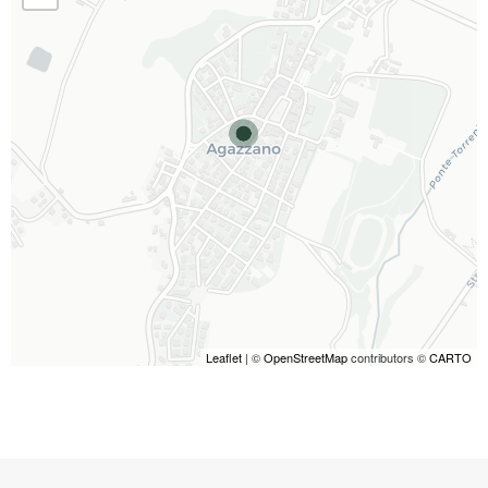
Leaflet
| ©
OpenStreetMap
contributors ©
CARTO