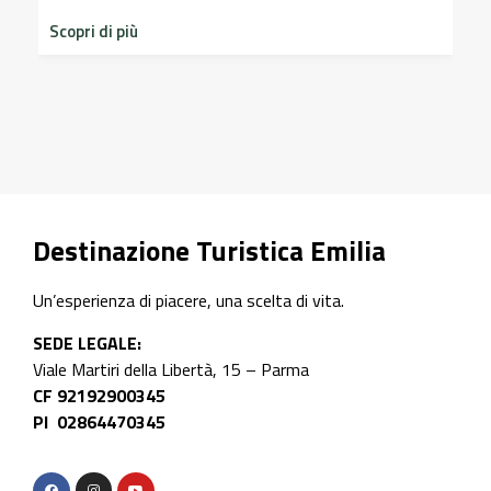
dim
Scopri di più
sto
Scop
Destinazione Turistica Emilia
Un’esperienza di piacere, una scelta di vita.
SEDE LEGALE:
Viale Martiri della Libertà, 15 – Parma
CF 92192900345
PI 02864470345