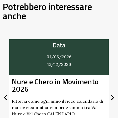
Potrebbero interessare
anche
Data
01/03/2026
13/12/2026
Nure e Chero in Movimento
Al
2026
Gi
Sc
Pa
Ritorna come ogni anno il ricco calendario di
marce e camminate in programma tra Val
Nure e Val Chero.CALENDARIO …
Sco