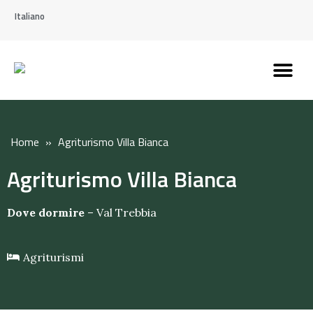
Italiano
Scopri l’Appennin
Pianifica il tuo viaggi
Perché vivere qui
Perché investire qui
Home
»
Agriturismo Villa Bianca
Agriturismo Villa Bianca
Dove dormire
–
Val Trebbia
Agriturismi