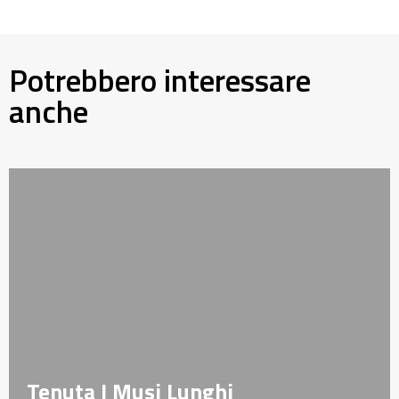
Potrebbero interessare
anche
Tenuta I Musi Lunghi
Tenuta I Musi Lunghi