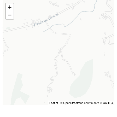
+
−
Leaflet
| ©
OpenStreetMap
contributors ©
CARTO