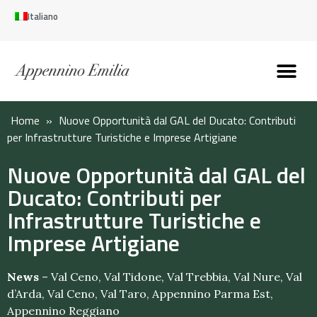
Italiano
Scopri l’Appennin
Pianifica il tuo viaggi
Perché vivere qui
Perché investire qui
Home
»
Nuove Opportunità dal GAL del Ducato: Contributi
per Infrastrutture Turistiche e Imprese Artigiane
Nuove Opportunità dal GAL del
Ducato: Contributi per
Infrastrutture Turistiche e
Imprese Artigiane
News
–
Val Ceno
,
Val Tidone
,
Val Trebbia
,
Val Nure
,
Val
d’Arda
,
Val Ceno
,
Val Taro
,
Appennino Parma Est
,
Appennino Reggiano