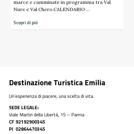
marce e camminate in programma tra Val
Nure e Val Chero.CALENDARIO …
S
d
Scopri di più
s
S
Destinazione Turistica Emilia
Un’esperienza di piacere, una scelta di vita.
SEDE LEGALE:
Viale Martiri della Libertà, 15 – Parma
CF 92192900345
PI 02864470345