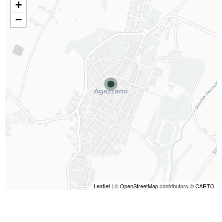
+
−
Leaflet
| ©
OpenStreetMap
contributors ©
CARTO