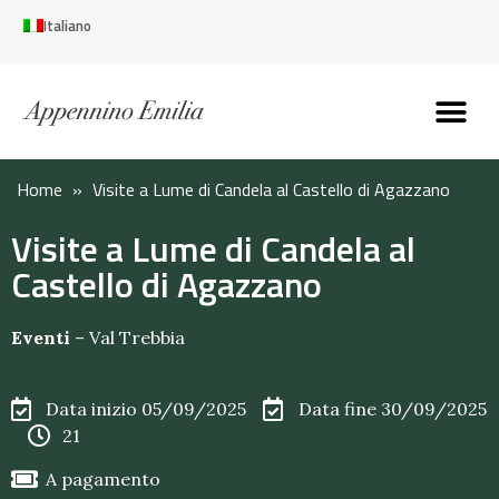
Italiano
Scopri l’Appennin
Pianifica il tuo viaggi
Perché vivere qui
Perché investire qui
Home
»
Visite a Lume di Candela al Castello di Agazzano
Visite a Lume di Candela al
Castello di Agazzano
Eventi
–
Val Trebbia
Data inizio 05/09/2025
Data fine 30/09/2025
21
A pagamento