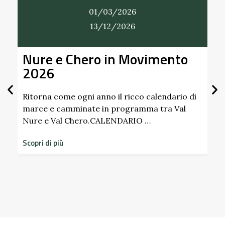
01/03/2026
13/12/2026
Nure e Chero in Movimento
Al
2026
Gi
Sc
Pa
Ritorna come ogni anno il ricco calendario di
marce e camminate in programma tra Val
Nure e Val Chero.CALENDARIO …
Sco
dim
Scopri di più
sto
Scop