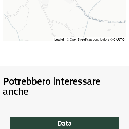
Leaflet
| ©
OpenStreetMap
contributors ©
CARTO
Potrebbero interessare
anche
Data