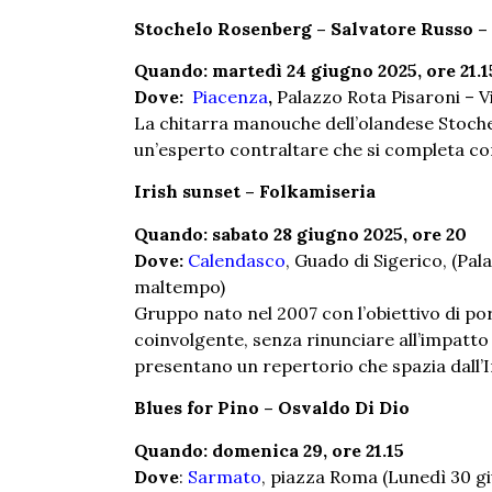
Stochelo Rosenberg – Salvatore Russo –
Quando: martedì 24 giugno 2025, ore 21.1
Dove:
Piacenza
,
Palazzo Rota Pisaroni – V
La chitarra manouche dell’olandese Stoche
un’esperto contraltare che si completa con
Irish sunset – Folkamiseria
Quando: sabato 28 giugno 2025, ore 20
Dove:
Calendasco
, Guado di Sigerico, (Pal
maltempo)
Gruppo nato nel 2007 con l’obiettivo di po
coinvolgente, senza rinunciare all’impatto 
presentano un repertorio che spazia dall’I
Blues for Pino – Osvaldo Di Dio
Quando: domenica 29, ore 21.15
Dove
:
Sarmato
, piazza Roma (Lunedì 30 g