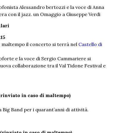
ofonista Alessandro bertozzi e la voce di Anna
era con il jazz. un Omaggio a Giuseppe Verdi
lari
.15
do maltempo il concerto si terrà nel
Castello di
anoforte e la voce di Sergio Cammariere si
va collaborazione tra il Val Tidone Festival e
(rinviato in caso di maltempo)
 Big Band per i quarant’anni di attività.
((rinviato in caso di maltempo)