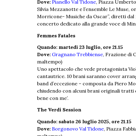
Dove:
Pianello Val Tidone
, Piazza Umberto
Silvia Mezzanotte e l’ensemble Le Muse, 
Morricone- Musiche da Oscar”, diretti da
concerto dedicato alla grande voce di Min
Femmes Fatales
Quando: martedì 23 luglio, ore 21.15
Dove:
Gragnano Trebbiense
, Frazione di
maltempo)
Uno spettacolo che vede protagonista Viola
cantautrice. 10 brani saranno cover arran
band d’eccezione – composta da Piero Mont
chiudendo con alcuni brani originali tratti d
bene con me’.
The Verdi Session
Quando: sabato 26 luglio 2025, ore 21.15
Dove:
Borgonovo Val Tidone
, Piazza Fabb
maltempo)