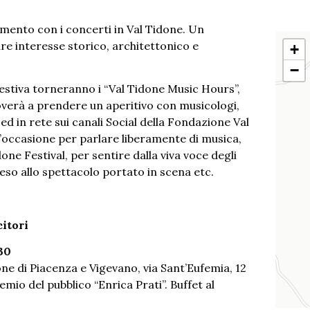
mento con i concerti in Val Tidone. Un
are interesse storico, architettonico e
+
−
 Festiva torneranno i “Val Tidone Music Hours”,
itroverà a prendere un aperitivo con musicologi,
 ed in rete sui canali Social della Fondazione Val
’occasione per parlare liberamente di musica,
ne Festival, per sentire dalla viva voce degli
teso allo spettacolo portato in scena etc.
citori
30
ne di Piacenza e Vigevano, via Sant’Eufemia, 12
mio del pubblico “Enrica Prati”. Buffet al