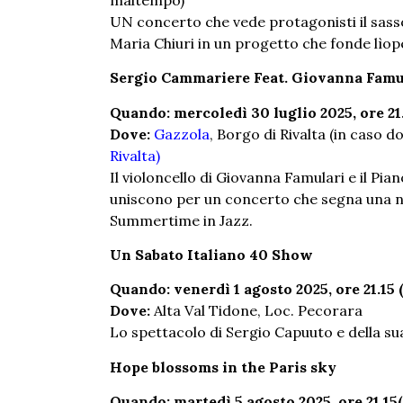
UN concerto che vede protagonisti il sass
Maria Chiuri in un progetto che fonde lìop
Sergio Cammariere Feat. Giovanna Famu
Quando: mercoledì 30 luglio 2025, ore 21
Dove:
Gazzola
, Borgo di Rivalta (in caso 
Rivalta)
Il violoncello di Giovanna Famulari e il Pi
uniscono per un concerto che segna una nuo
Summertime in Jazz.
Un Sabato Italiano 40 Show
Quando: venerdì 1 agosto 2025, ore 21.15 
Dove:
Alta Val Tidone, Loc. Pecorara
Lo spettacolo di Sergio Capuuto e della sua
Hope blossoms in the Paris sky
Quando: martedì 5 agosto 2025, ore 21.15