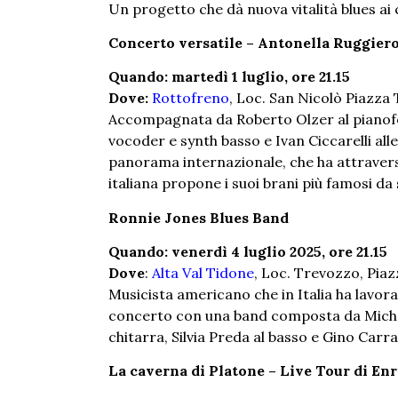
Un progetto che dà nuova vitalità blues ai c
Concerto versatile – Antonella Ruggier
Quando: martedì 1 luglio, ore 21.15
Dove:
Rottofreno
, Loc. San Nicolò Piazza 
Accompagnata da Roberto Olzer al pianofo
vocoder e synth basso e Ivan Ciccarelli alle 
panorama internazionale, che ha attravers
italiana propone i suoi brani più famosi da 
Ronnie Jones Blues Band
Quando: venerdì 4 luglio 2025, ore 21.15
Dove
:
Alta Val Tidone
, Loc. Trevozzo, Piaz
Musicista americano che in Italia ha lav
concerto con una band composta da Michel
chitarra, Silvia Preda al basso e Gino Carrav
La caverna di Platone – Live Tour di En