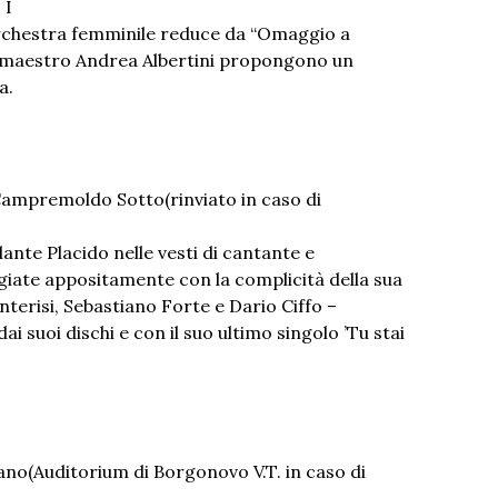
 I
orchestra femminile reduce da “Omaggio a
l maestro Andrea Albertini propongono un
a.
 Campremoldo Sotto(rinviato in caso di
nte Placido nelle vesti di cantante e
giate appositamente con la complicità della sua
erisi, Sebastiano Forte e Dario Ciffo –
ai suoi dischi e con il suo ultimo singolo ’Tu stai
iano(Auditorium di Borgonovo V.T. in caso di