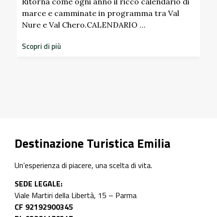
Pallavicino
 calendario di
ma tra Val
 …
Scopri i profumi inaspettati di erbe e f
dimenticati radicati da secoli. Nel gia
storico del Castello di Scipione …
Scopri di più
Destinazione Turistica Emilia
Un’esperienza di piacere, una scelta di vita.
SEDE LEGALE:
Viale Martiri della Libertà, 15 – Parma
CF 92192900345