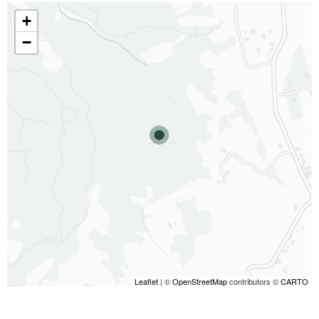
+
−
Leaflet
| ©
OpenStreetMap
contributors ©
CARTO