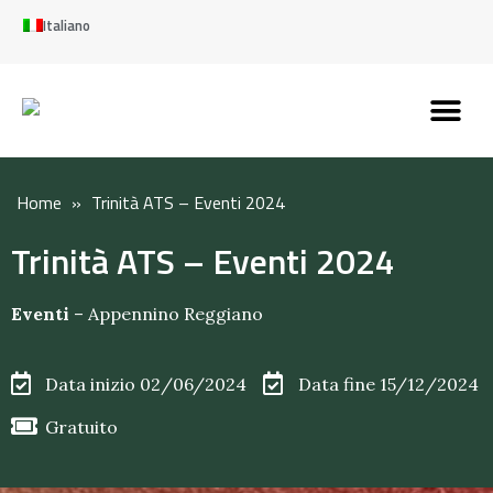
Italiano
Scopri l’Appennin
Pianifica il tuo viaggi
Perché vivere qui
Perché investire qui
Home
»
Trinità ATS – Eventi 2024
Trinità ATS – Eventi 2024
Eventi
–
Appennino Reggiano
Data inizio 02/06/2024
Data fine 15/12/2024
Gratuito