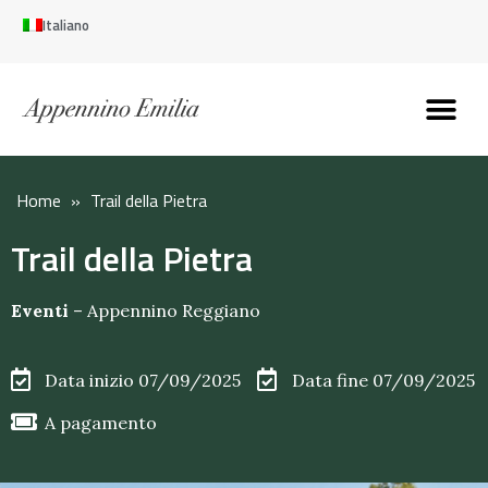
Italiano
Scopri l’Appennin
Pianifica il tuo viaggi
Perché vivere qui
Perché investire qui
Home
»
Trail della Pietra
Trail della Pietra
Eventi
–
Appennino Reggiano
Data inizio 07/09/2025
Data fine 07/09/2025
A pagamento