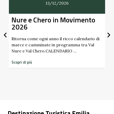
13/12/2026
Nure e Chero in Movimento
All
2026
Giar
Sci
Pall
Ritorna come ogni anno il ricco calendario di
marce e camminate in programma tra Val
Nure e Val Chero.CALENDARIO …
Scopri
diment
Scopri di più
storic
Scopri 
Destinazione Turistica Emilia