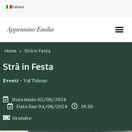
Italiano
Scopri l’Appennin
Pianifica il tuo viaggi
Perché vivere qui
Perché investire qui
Home
»
Strà in Festa
Strà in Festa
Eventi
–
Val Tidone
Data inizio 02/08/2024
Data fine 04/08/2024
19.30
Gratuito