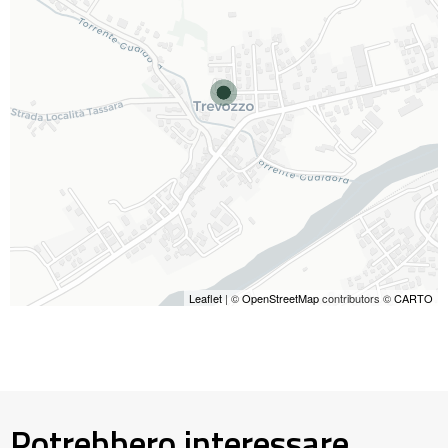
Leaflet
| ©
OpenStreetMap
contributors ©
CARTO
Potrebbero interessare