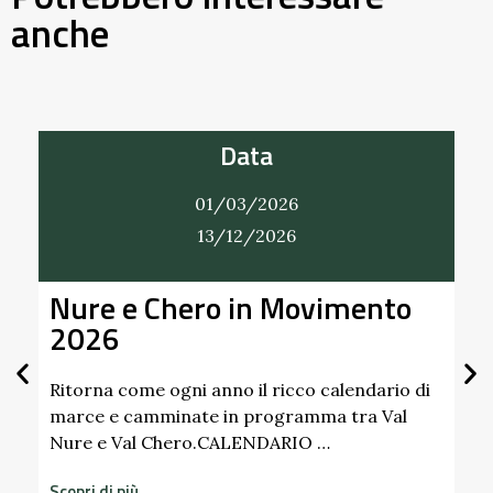
anche
Data
01/03/2026
31/12/2026
to
Alla Scoperta dei Profumi del
Giardino del Castello di
Scipione dei Marchesi
Pallavicino
rio di
Val
Scopri i profumi inaspettati di erbe e frutti
dimenticati radicati da secoli. Nel giardino