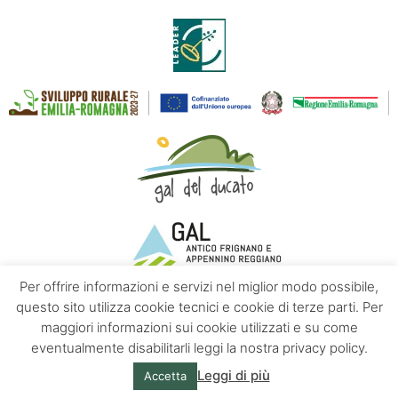
Per offrire informazioni e servizi nel miglior modo possibile,
questo sito utilizza cookie tecnici e cookie di terze parti. Per
maggiori informazioni sui cookie utilizzati e su come
Contatti
Chi siamo
Privacy policy
eventualmente disabilitarli leggi la nostra privacy policy.
Leggi di più
Accetta
© Appennino Emilia | Powered by
Altrama Italia