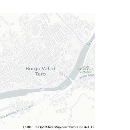
Leaflet
| ©
OpenStreetMap
contributors ©
CARTO