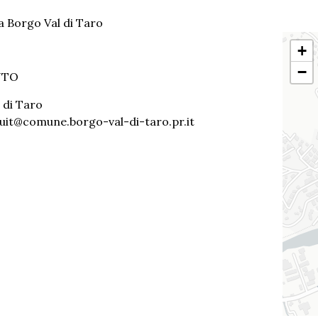
a Borgo Val di Taro
+
−
NTO
 di Taro
: uit@comune.borgo-val-di-taro.pr.it