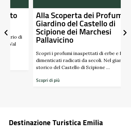
Alla Scoperta dei Profumi del
Giardino del Castello di
Scipione dei Marchesi
Pallavicino
U
p
d
Scopri i profumi inaspettati di erbe e frutti
dimenticati radicati da secoli. Nel giardino
S
storico del Castello di Scipione …
Scopri di più
Destinazione Turistica Emilia