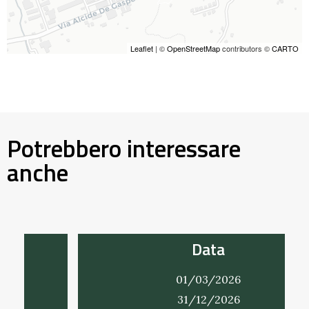
Leaflet
| ©
OpenStreetMap
contributors ©
CARTO
Potrebbero interessare
anche
Data
01/03/2026
31/12/2026