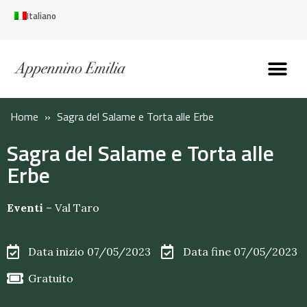
Italiano
Scopri l’Appennin
Pianifica il tuo viaggi
Perché vivere qui
Perché investire qui
Home
»
Sagra del Salame e Torta alle Erbe
Sagra del Salame e Torta alle
Erbe
Eventi
–
Val Taro
Data inizio 07/05/2023
Data fine 07/05/2023
Gratuito