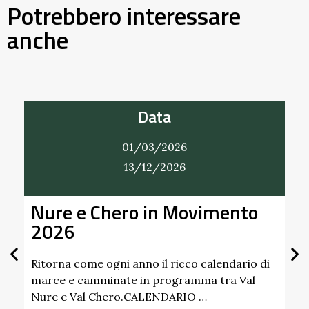
Potrebbero interessare
anche
Data
01/03/2026
13/12/2026
e e Chero in Movimento
Alla Sco
26
Giardino
Scipion
Pallavic
na come ogni anno il ricco calendario di
e e camminate in programma tra Val
 e Val Chero.CALENDARIO …
Scopri i prof