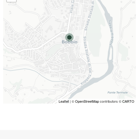
Leaflet
| ©
OpenStreetMap
contributors ©
CARTO