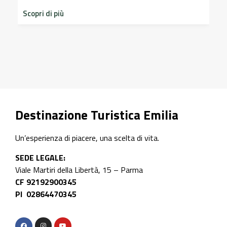
dimenticati r
 di più
storico del C
Scopri di più
Destinazione Turistica Emilia
Un’esperienza di piacere, una scelta di vita.
SEDE LEGALE:
Viale Martiri della Libertà, 15 – Parma
CF 92192900345
PI 02864470345