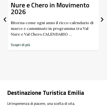
Nure e Chero in Movimento
Al
2026
Gi
Sc
Pa
Ritorna come ogni anno il ricco calendario di
marce e camminate in programma tra Val
Nure e Val Chero.CALENDARIO …
Sco
dim
Scopri di più
sto
Scop
Destinazione Turistica Emilia
Un’esperienza di piacere, una scelta di vita.