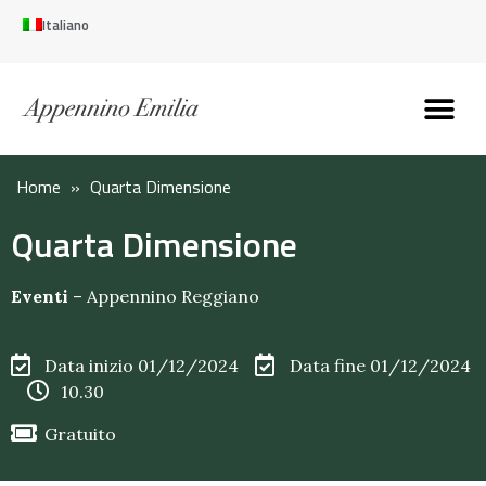
Italiano
Scopri l’Appennin
Pianifica il tuo viaggi
Perché vivere qui
Perché investire qui
Home
»
Quarta Dimensione
Quarta Dimensione
Eventi
–
Appennino Reggiano
Data inizio 01/12/2024
Data fine 01/12/2024
10.30
Gratuito