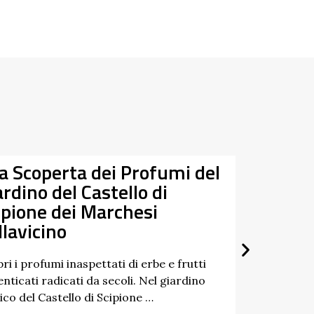
la Scoperta dei Profumi del
Da
ardino del Castello di
07/03/
ipione dei Marchesi
27/09/
llavicino
ri i profumi inaspettati di erbe e frutti
nticati radicati da secoli. Nel giardino
ico del Castello di Scipione …