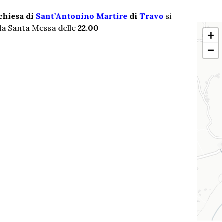
 chiesa di
Sant’Antonino Martire
di
Travo
si
lla Santa Messa delle
22.00
+
−