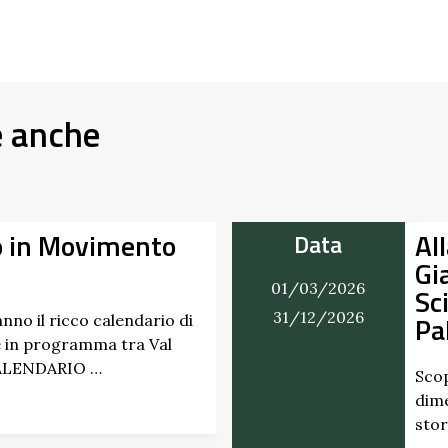
e anche
o in Movimento
Al
Data
Gi
01/03/2026
Sc
31/12/2026
Pa
nno il ricco calendario di
 in programma tra Val
CALENDARIO …
Scop
dime
stor