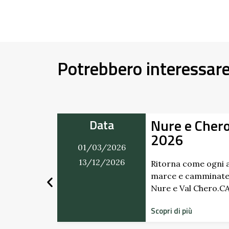
Potrebbero interessar
Nure e Cher
Data
2026
01/03/2026
mercatino
ti. Dai
13/12/2026
Ritorna come ogni a
marce e camminate
Nure e Val Chero.
Scopri di più