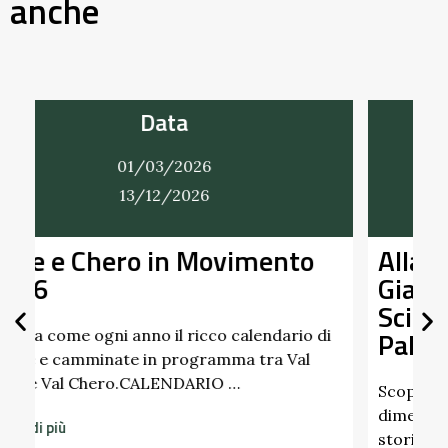
anche
Data
01/03/2026
31/12/2026
Alla Scoperta dei Profumi del
Giardino del Castello di
Scipione dei Marchesi
Pallavicino
di
Scopri i profumi inaspettati di erbe e frutti
dimenticati radicati da secoli. Nel giardino
storico del Castello di Scipione …