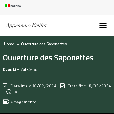
Italiano
Scopri l’Appennin
Pianifica il tuo viaggi
Perché vivere qui
Perché investire qui
Home
»
Ouverture des Saponettes
Ouverture des Saponettes
Eventi
–
Val Ceno
Data inizio 18/02/2024
Data fine 18/02/2024
16
A pagamento