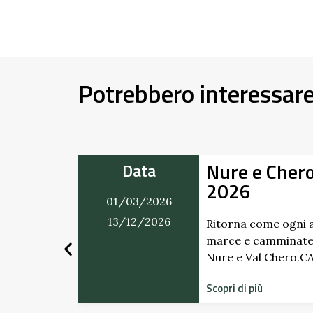
Potrebbero interessar
 e Chero in Movimento
Data
6
01/03/202
31/12/202
come ogni anno il ricco calendario di
 camminate in programma tra Val
Val Chero.CALENDARIO …
più