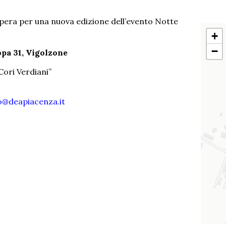
opera per una nuova edizione dell’evento Notte
+
−
ropa 31, Vigolzone
Cori Verdiani”
o@deapiacenza.it