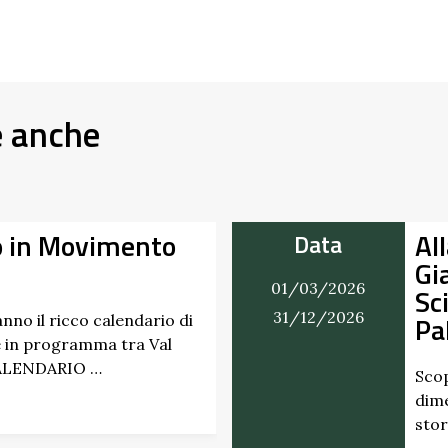
e anche
Alla Scoperta dei Profumi del
Giardino del Castello di
6
Scipione dei Marchesi
6
Pallavicino
Scopri i profumi inaspettati di erbe e frutti
dimenticati radicati da secoli. Nel giardino
storico del Castello di Scipione …