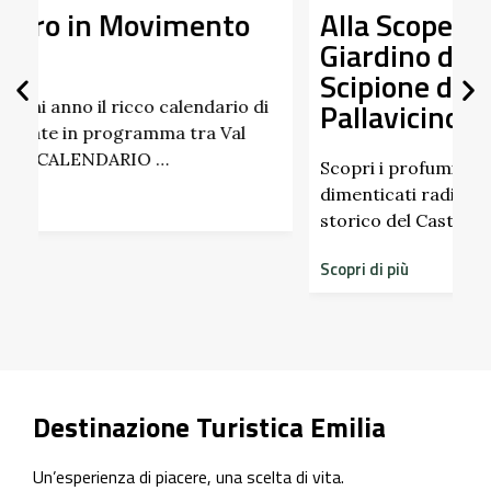
o
Alla Scoperta dei Profumi del
Giardino del Castello di
Scipione dei Marchesi
Pallavicino
o di
l
Scopri i profumi inaspettati di erbe e frutti
dimenticati radicati da secoli. Nel giardino
storico del Castello di Scipione …
Scopri di più
Destinazione Turistica Emilia
Un’esperienza di piacere, una scelta di vita.