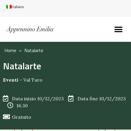
Italiano
Scopri l’Appennin
Pianifica il tuo viaggi
Perché vivere qui
Perché investire qui
Home
»
Natalarte
Natalarte
Eventi
–
Val Taro
Data inizio 10/12/2023
Data fine 10/12/2023
16.30
Gratuito