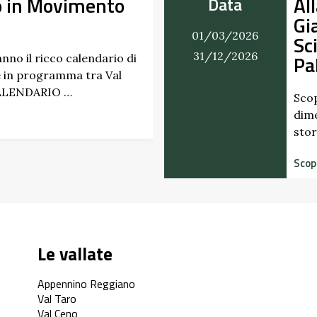
 Scoperta dei Profumi del
Data
ino del Castello di
07/03/20
ione dei Marchesi
27/09/20
avicino
 profumi inaspettati di erbe e frutti
cati radicati da secoli. Nel giardino
 del Castello di Scipione …
 più
Le vallate
Appennino Reggiano
Val Taro
Val Ceno