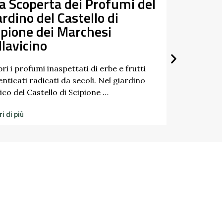
Tra Taro e Ceno alla
Riscoperta dei Fiumi Gemelli
26
26
Un percorso a tappe tra natura, storia e
paesaggi dell’Appennino: è questo lo spirito
di “Tra Taro e Ceno”, un’iniziativa …
Scopri di più