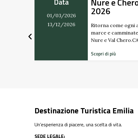
in Movimento
Alla
Data
Giard
01/03/2026
Scip
31/12/2026
Pall
il ricco calendario di
 programma tra Val
ENDARIO …
Scopri i
dimenti
storico
Scopri di
Destinazione Turistica Emilia
Un’esperienza di piacere, una scelta di vita.
SEDE LEGALE: