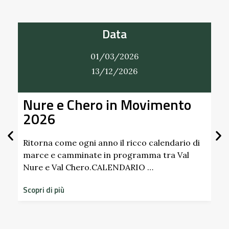
Data
01/03/2026
31/12/2026
to
Alla Scoperta dei Profumi del
Giardino del Castello di
Scipione dei Marchesi
Pallavicino
rio di
Val
Scopri i profumi inaspettati di erbe e frutti
dimenticati radicati da secoli. Nel giardino
storico del Castello di Scipione …
Scopri di più