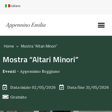
Italiano
Scopri l’Appennin
Pianifica il tuo viaggi
Perché vivere qui
Perché investire qui
Home
»
Mostra “Altari Minori”
Mostra “Altari Minori”
Eventi
–
Appennino Reggiano
Data inizio 02/05/2026
Data fine 31/05/2026
Gratuito