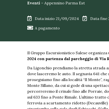
Eventi
–
Appennino Parma Est
Data inizio 21/09/2024
Data fine
A pagamento
Il Gruppo Escursionistico Salese organizza 
2024 con partenza dal parcheggio di Via 
Da Ligonchio prendiamo la stretta strada asf
dove lasceremo le auto. Il segnavia 641 che sa
proseguiamo fino alla località “Il Monte”, rag
Monte Sillano, da cui si gode di una spettaco
percorreremo il crinale fino alle Porraie, d
sul 633 fino a Ponte Rimale. L’ultimo tratto 
ferrovia a scartamento ridotto (Decauville
strapiombo sulla gola degli Schiocchi, (Valle d