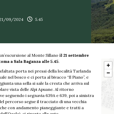
 21/09/2024
5.45
un’escursione al Monte Sillano
il 21 settembre
Roma a Sala Baganza alle 5.45
.
+
altata porta nei pressi della località Tarlanda
−
le nel bosco e ci porta al bivacco “Il Piano”, e
giunta una sella si sale la cresta che arriva sul
lare vista delle Alpi Apuane. Al ritorno
ove seguendo i segnavia 639A e 639, poi a sinistra
del percorso segue il tracciato di una vecchia
) che con andamento pianeggiante e tratti a
ell’Ozola), ci riporta alle auto.