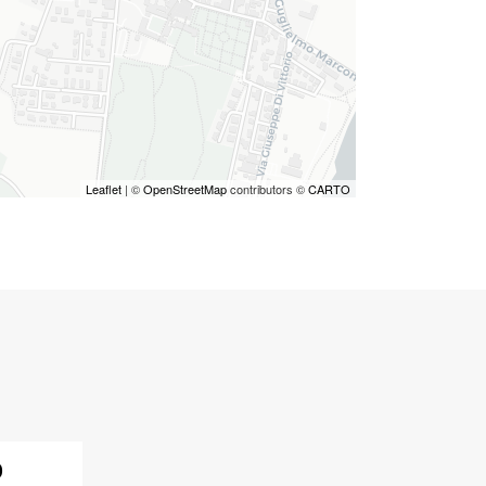
Leaflet
| ©
OpenStreetMap
contributors ©
CARTO
o