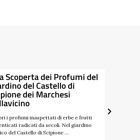
Tra Taro e Ceno alla
a
Riscoperta dei Fiumi Gemelli
2026
2026
Un percorso a tappe tra natura, storia e
paesaggi dell’Appennino: è questo lo spirito
di “Tra Taro e Ceno”, un’iniziativa …
Scopri di più