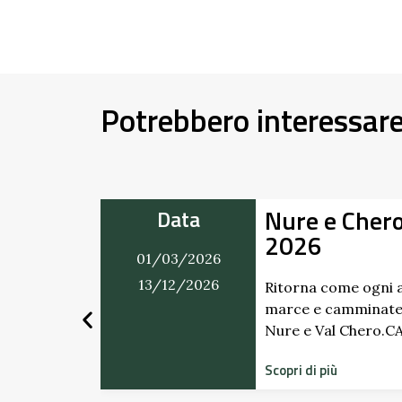
Potrebbero interessar
 in Movimento
All
Data
Gia
01/03/2026
Sci
31/12/2026
Pal
no il ricco calendario di
in programma tra Val
ALENDARIO …
Scopr
dimen
stori