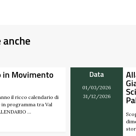
e anche
a Scoperta dei Profumi del
Dat
rdino del Castello di
07/03/
pione dei Marchesi
27/09/
lavicino
i i profumi inaspettati di erbe e frutti
ticati radicati da secoli. Nel giardino
co del Castello di Scipione …