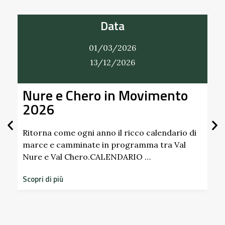
Data
01/03/2026
13/12/2026
Nure e Chero in Movimento
Al
2026
Gi
Sc
Pa
Ritorna come ogni anno il ricco calendario di
marce e camminate in programma tra Val
Nure e Val Chero.CALENDARIO …
Sco
dim
Scopri di più
sto
Scop