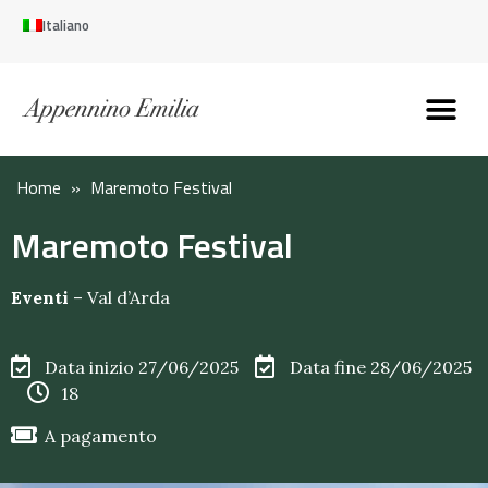
Italiano
Scopri l’Appennin
Pianifica il tuo viaggi
Perché vivere qui
Perché investire qui
Home
»
Maremoto Festival
Maremoto Festival
Eventi
–
Val d’Arda
Data inizio 27/06/2025
Data fine 28/06/2025
18
A pagamento