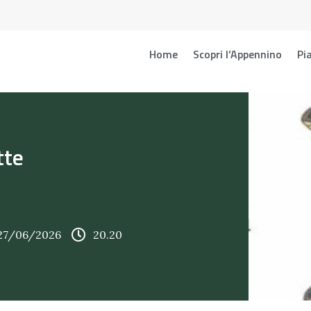
Home
Scopri l’Appennino
Pia
tte
 27/06/2026
20.20