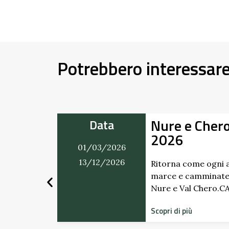
Potrebbero interessar
Nure e Cher
Data
2026
01/03/2026
mercatino
ti. Dai
13/12/2026
Ritorna come ogni a
marce e camminate
Nure e Val Chero.
Scopri di più