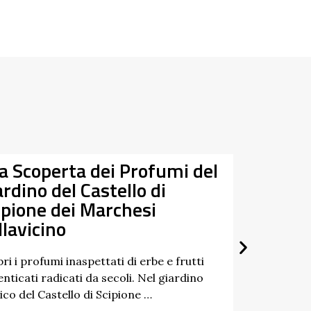
la Scoperta dei Profumi del
Da
ardino del Castello di
07/03/
ipione dei Marchesi
27/09/
llavicino
ri i profumi inaspettati di erbe e frutti
nticati radicati da secoli. Nel giardino
ico del Castello di Scipione …