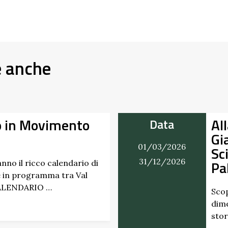
e anche
o in Movimento
Al
Data
Gi
01/03/2026
Sc
31/12/2026
Pa
nno il ricco calendario di
 in programma tra Val
CALENDARIO …
Scop
dime
stor