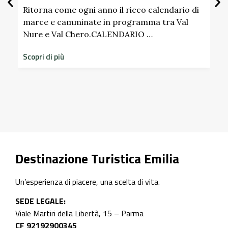
Sci
Pall
Ritorna come ogni anno il ricco calendario di
marce e camminate in programma tra Val
Nure e Val Chero.CALENDARIO …
Scopri
diment
Scopri di più
storic
Scopri 
Destinazione Turistica Emilia
Un’esperienza di piacere, una scelta di vita.
SEDE LEGALE:
Viale Martiri della Libertà, 15 – Parma
CF 92192900345