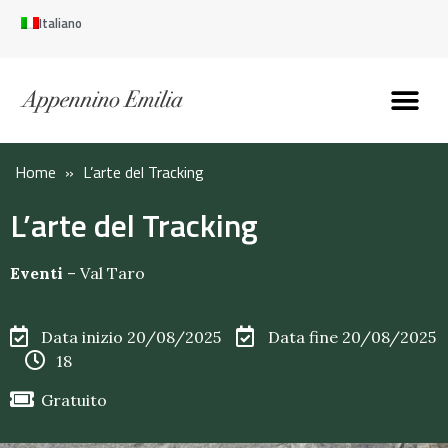
Italiano
Scopri l’Appennin
Pianifica il tuo viaggi
Perché vivere qui
Perché investire qui
Home
»
L’arte del Tracking
L’arte del Tracking
Eventi
–
Val Taro
Data inizio 20/08/2025
Data fine 20/08/2025
18
Gratuito