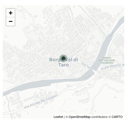
+
−
Leaflet
| ©
OpenStreetMap
contributors ©
CARTO