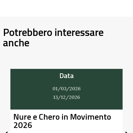
Potrebbero interessare
anche
Data
01/03/2026
13/12/2026
Nure e Chero in Movimento
All
2026
Giar