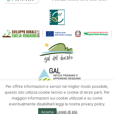
Per offrire informazioni e servizi nel miglior modo possibile,
questo sito utilizza cookie tecnici e cookie di terze parti. Per
maggiori informazioni sui cookie utilizzati e su come
Contatti
Chi siamo
Privacy policy
eventualmente disabilitarli leggi la nostra privacy policy.
Leggi di più
Accetta
© Appennino Emilia | Powered by
Altrama Italia