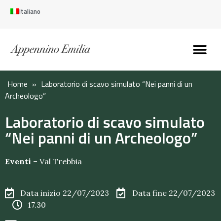
Italiano
Scopri l’Appennin
Pianifica il tuo viaggi
Perché vivere qui
Perché investire qui
Home
»
Laboratorio di scavo simulato “Nei panni di un
Archeologo”
Laboratorio di scavo simulato
“Nei panni di un Archeologo”
Eventi
–
Val Trebbia
Data inizio 22/07/2023
Data fine 22/07/2023
17.30