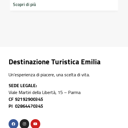
dim
Scopri di più
sto
Scop
Destinazione Turistica Emilia
Un’esperienza di piacere, una scelta di vita.
SEDE LEGALE:
Viale Martiri della Libertà, 15 – Parma
CF 92192900345
PI 02864470345