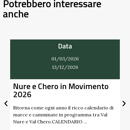
Potrebbero interessare
anche
Data
01/03/2026
13/12/2026
Nure e Chero in Movimento
Al
2026
Gi
Sc
Pa
Ritorna come ogni anno il ricco calendario di
marce e camminate in programma tra Val
Nure e Val Chero.CALENDARIO …
Sco