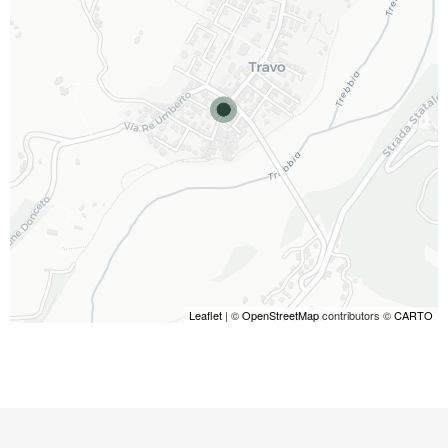
Leaflet
| ©
OpenStreetMap
contributors ©
CARTO