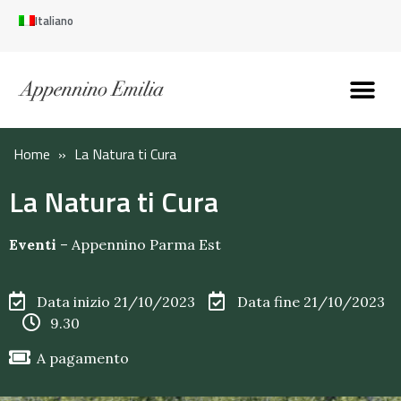
Italiano
Scopri l’Appennin
Pianifica il tuo viaggi
Perché vivere qui
Perché investire qui
Home
»
La Natura ti Cura
La Natura ti Cura
Eventi
–
Appennino Parma Est
Data inizio 21/10/2023
Data fine 21/10/2023
9.30
A pagamento