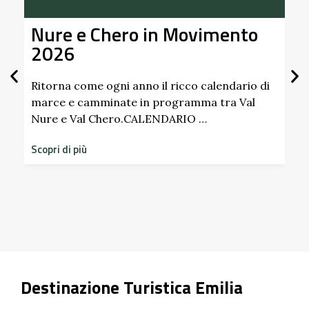
Nure e Chero in Movimento
Al
2026
Gi
Sc
Pa
Ritorna come ogni anno il ricco calendario di
marce e camminate in programma tra Val
Nure e Val Chero.CALENDARIO …
Sco
dim
Scopri di più
sto
Scop
Destinazione Turistica Emilia