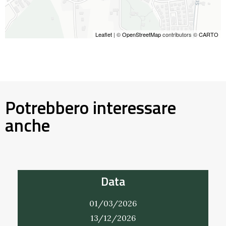
Leaflet
| ©
OpenStreetMap
contributors ©
CARTO
Potrebbero interessare
anche
Data
01/03/2026
13/12/2026