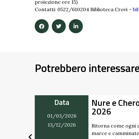
proiezione ore 15)
Contatti: 0522/610204 Biblioteca Crovi –
bi
Potrebbero interessar
Nure e Cher
Data
2026
01/03/2026
mercatino
ti. Dai
13/12/2026
Ritorna come ogni a
marce e camminate