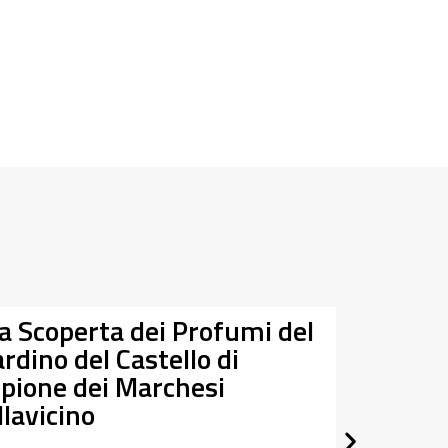
la Scoperta dei Profumi del
Da
ardino del Castello di
07/03/
ipione dei Marchesi
27/09/
llavicino