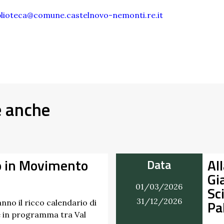
blioteca@comune.castelnovo-nemonti.re.it
e anche
o in Movimento
Al
Data
Gi
01/03/2026
Sc
31/12/2026
Pa
nno il ricco calendario di
 in programma tra Val