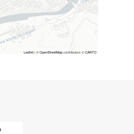
Leaflet
| ©
OpenStreetMap
contributors ©
CARTO
o