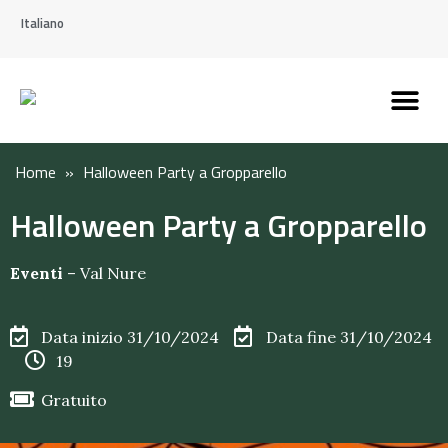
Italiano
Scopri l’Appennin
Pianifica il tuo viaggi
Perché vivere qui
Perché investire qui
Home
»
Halloween Party a Gropparello
Halloween Party a Gropparello
Eventi
–
Val Nure
Data inizio 31/10/2024
Data fine 31/10/2024
19
Gratuito