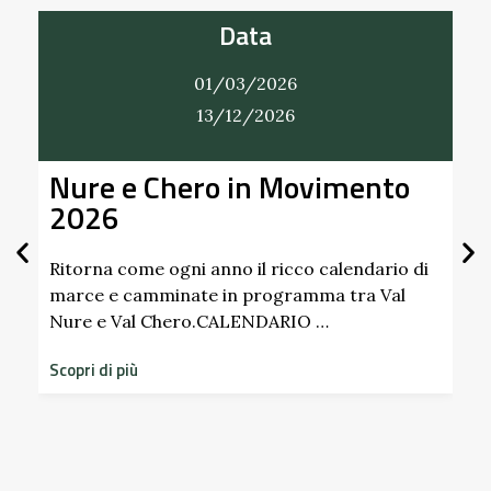
Data
01/03/2026
31/12/2026
ento
Alla Scoperta dei Profumi de
Giardino del Castello di
Scipione dei Marchesi
Pallavicino
ndario di
a Val
Scopri i profumi inaspettati di erbe e frutti
dimenticati radicati da secoli. Nel giardino
storico del Castello di Scipione …
Scopri di più