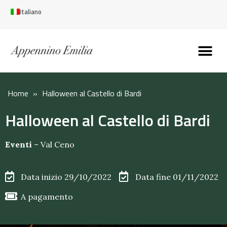
Italiano
Scopri l’Appennin
Pianifica il tuo viaggi
Perché vivere qui
Perché investire qui
Home
»
Halloween al Castello di Bardi
Halloween al Castello di Bardi
Eventi
–
Val Ceno
Data inizio 29/10/2022
Data fine 01/11/2022
A pagamento