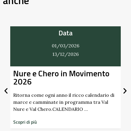
anche
Data
01/03/2026
31/12/2026
vimento
Alla Scoperta dei Profum
Giardino del Castello di
Scipione dei Marchesi
Pallavicino
 calendario di
ma tra Val
 …
Scopri i profumi inaspettati di erbe e f
dimenticati radicati da secoli. Nel gia
storico del Castello di Scipione …