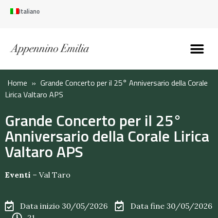
Italiano
Scopri l’Appennin
Pianifica il tuo viaggi
Perché vivere qui
Perché investire qui
Home
»
Grande Concerto per il 25° Anniversario della Corale
Lirica Valtaro APS
Grande Concerto per il 25°
Anniversario della Corale Lirica
Valtaro APS
Eventi
–
Val Taro
Data inizio 30/05/2026
Data fine 30/05/2026
21