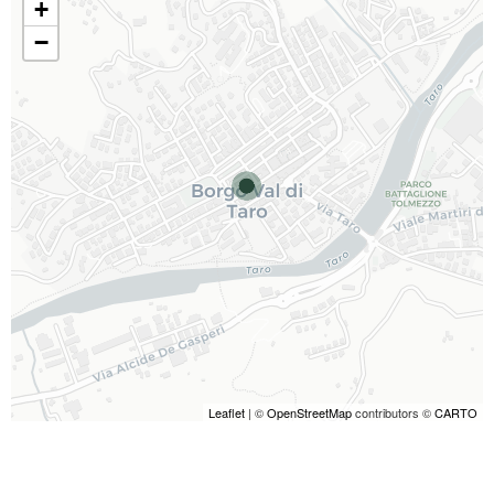
+
−
Leaflet
| ©
OpenStreetMap
contributors ©
CARTO