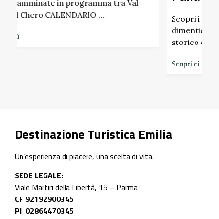
Scopri i profumi inaspettati di erbe e frutti
dimenticati radicati da secoli. Nel giardino
storico del Castello di Scipione …
Scopri di più
Destinazione Turistica Emilia
Un’esperienza di piacere, una scelta di vita.
SEDE LEGALE:
Viale Martiri della Libertà, 15 – Parma
CF 92192900345
PI 02864470345