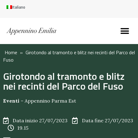
Italiano
Scopri l’Appennin
Pianifica il tuo viaggi
Perché vivere qui
Perché investire qui
Home
»
Girotondo al tramonto e blitz nei recinti del Parco del
Fuso
Girotondo al tramonto e blitz
nei recinti del Parco del Fuso
Eventi
–
Appennino Parma Est
Data inizio 27/07/2023
Data fine 27/07/2023
19.15