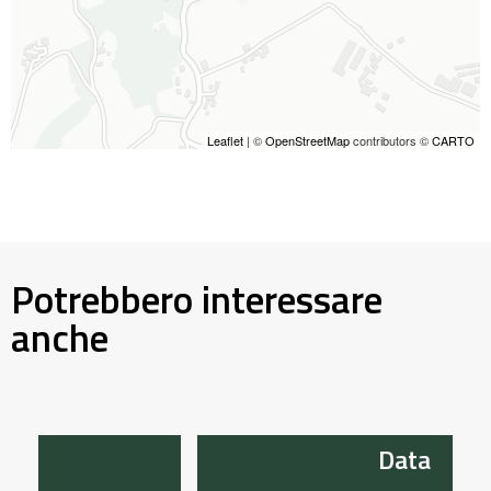
Leaflet
| ©
OpenStreetMap
contributors ©
CARTO
Potrebbero interessare
anche
Data