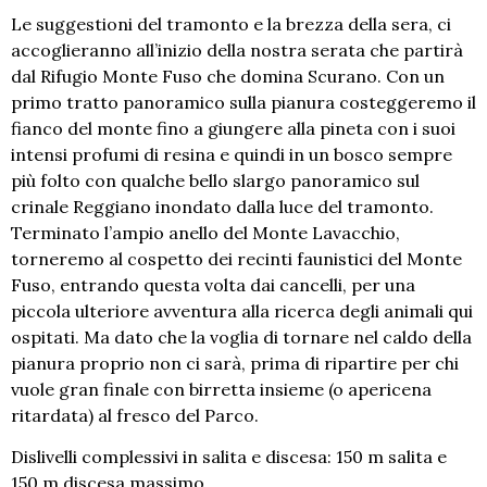
Le suggestioni del tramonto e la brezza della sera, ci
accoglieranno all’inizio della nostra serata che partirà
dal Rifugio Monte Fuso che domina Scurano. Con un
primo tratto panoramico sulla pianura costeggeremo il
fianco del monte fino a giungere alla pineta con i suoi
intensi profumi di resina e quindi in un bosco sempre
più folto con qualche bello slargo panoramico sul
crinale Reggiano inondato dalla luce del tramonto.
Terminato l’ampio anello del Monte Lavacchio,
torneremo al cospetto dei recinti faunistici del Monte
Fuso, entrando questa volta dai cancelli, per una
piccola ulteriore avventura alla ricerca degli animali qui
ospitati. Ma dato che la voglia di tornare nel caldo della
pianura proprio non ci sarà, prima di ripartire per chi
vuole gran finale con birretta insieme (o apericena
ritardata) al fresco del Parco.
Dislivelli complessivi in salita e discesa: 150 m salita e
150 m discesa massimo