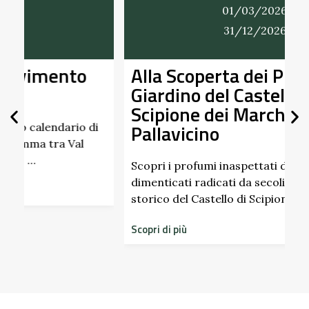
01/03/2026
31/12/2026
Alla Scoperta dei Profumi del
Giardino del Castello di
Scipione dei Marchesi
Pallavicino
U
p
d
Scopri i profumi inaspettati di erbe e frutti
dimenticati radicati da secoli. Nel giardino
S
storico del Castello di Scipione …
Scopri di più