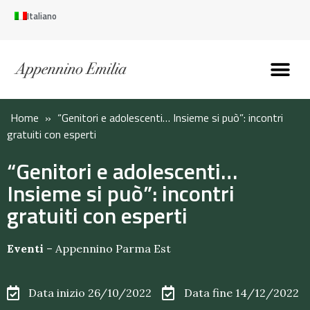
Italiano
Scopri l’Appennin
Pianifica il tuo viaggi
Perché vivere qui
Perché investire qui
Home
»
“Genitori e adolescenti… Insieme si può”: incontri
gratuiti con esperti
“Genitori e adolescenti…
Insieme si può”: incontri
gratuiti con esperti
Eventi
–
Appennino Parma Est
Data inizio 26/10/2022
Data fine 14/12/2022