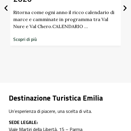
Scipione dei Ma
Pallavicino
i anno il ricco calendario di
te in programma tra Val
ro.CALENDARIO …
Scopri i profumi inaspett
dimenticati radicati da 
storico del Castello di 
Scopri di più
Destinazione Turistica Emilia
Un’esperienza di piacere, una scelta di vita.
SEDE LEGALE:
Viale Martiri della Libertà, 15 – Parma