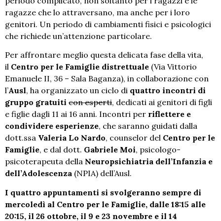
periodo complicato, non soltanto per i ragazzi e le
ragazze che lo attraversano, ma anche per i loro
genitori. Un periodo di cambiamenti fisici e psicologici
che richiede un’attenzione particolare.
Per affrontare meglio questa delicata fase della vita,
il
Centro per le Famiglie distrettuale
(Via Vittorio
Emanuele II, 36 – Sala Baganza), in collaborazione con
l’
Ausl
, ha organizzato un ciclo di
quattro incontri di
gruppo gratuiti
con esperti
, dedicati ai genitori di figli
e figlie dagli 11 ai 16 anni. Incontri per
riflettere e
condividere esperienze
, che saranno guidati dalla
dott.ssa
Valeria Lo Nardo
, counselor del
Centro per le
Famiglie
, e dal dott.
Gabriele Moi
, psicologo-
psicoterapeuta della
Neuropsichiatria dell’Infanzia e
dell’Adolescenza
(NPIA) dell’Ausl.
I quattro appuntamenti si svolgeranno sempre di
mercoledì al Centro per le Famiglie, dalle 18:15 alle
20:15, il 26 ottobre, il 9 e 23 novembre e il 14