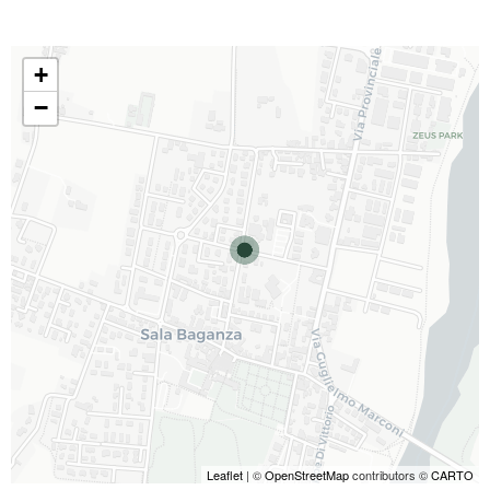
+
−
Leaflet
| ©
OpenStreetMap
contributors ©
CARTO