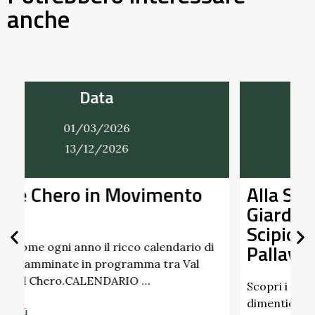
anche
Data
01/03/2026
31/12/2026
Alla Scoperta dei Profumi del
Giardino del Castello di
Scipione dei Marchesi
Pallavicino
di
Scopri i profumi inaspettati di erbe e frutti
dimenticati radicati da secoli. Nel giardino