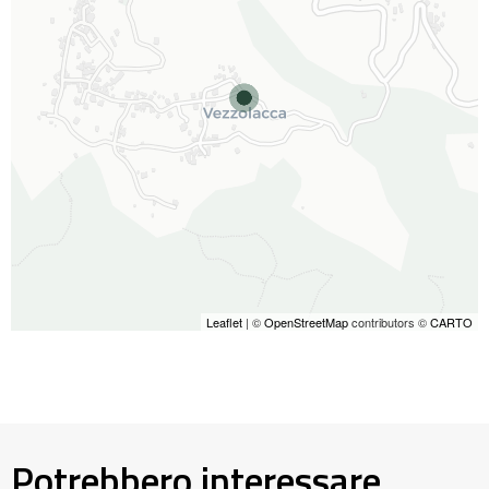
Leaflet
| ©
OpenStreetMap
contributors ©
CARTO
Potrebbero interessare