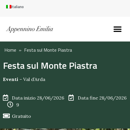
Italiano
Scopri l’Appennin
Pianifica il tuo viaggi
Perché vivere qui
Perché investire qui
Home
»
Festa sul Monte Piastra
Festa sul Monte Piastra
Eventi
–
Val d’Arda
Data inizio 28/06/2026
Data fine 28/06/2026
9
Gratuito