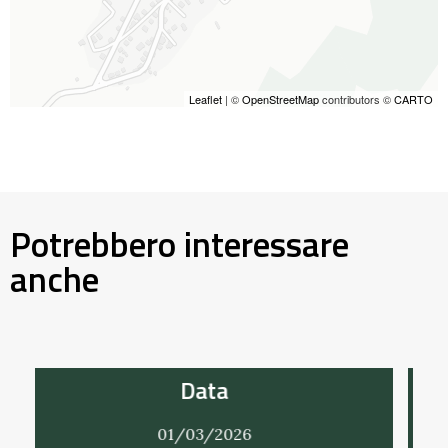
Leaflet
| ©
OpenStreetMap
contributors ©
CARTO
Potrebbero interessare
anche
Data
01/03/2026