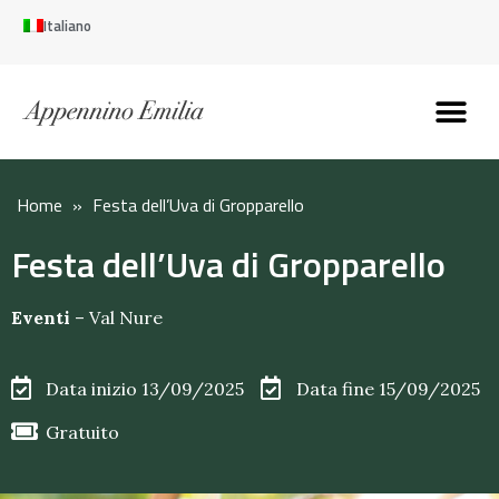
Italiano
Scopri l’Appennin
Pianifica il tuo viaggi
Perché vivere qui
Perché investire qui
Home
»
Festa dell’Uva di Gropparello
Festa dell’Uva di Gropparello
Eventi
–
Val Nure
Data inizio 13/09/2025
Data fine 15/09/2025
Gratuito