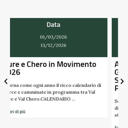
Data
01/03/2026
31/12/2026
Alla Scoperta dei Profumi del
Giardino del Castello di
Scipione dei Marchesi
Pallavicino
i
Scopri i profumi inaspettati di erbe e frutti
dimenticati radicati da secoli. Nel giardino
storico del Castello di Scipione …
Scopri di più