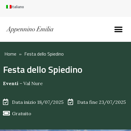
Italiano
Scopri l’Appennin
Pianifica il tuo viaggi
Perché vivere qui
Perché investire qui
Home
»
Festa dello Spiedino
Festa dello Spiedino
Eventi
–
Val Nure
Data inizio 18/07/2025
Data fine 23/07/2025
Gratuito