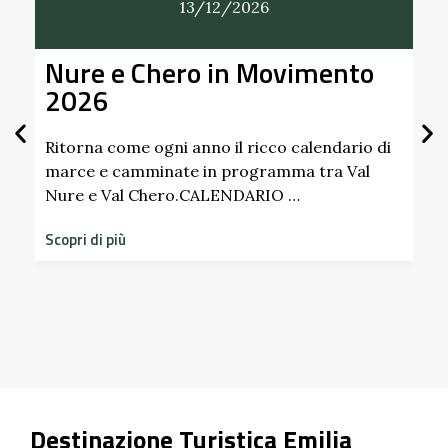
13/12/2026
Nure e Chero in Movimento
Al
2026
Gi
Sc
Pa
Ritorna come ogni anno il ricco calendario di
marce e camminate in programma tra Val
Nure e Val Chero.CALENDARIO …
Scop
dime
Scopri di più
stor
Scop
Destinazione Turistica Emilia