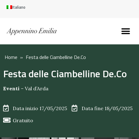
Italiano
Scopri l’Appennin
Pianifica il tuo viaggi
Perché vivere qui
Perché investire qui
Home
»
Festa delle Ciambelline De.Co
Festa delle Ciambelline De.Co
Eventi
–
Val d’Arda
Data inizio 17/05/2025
Data fine 18/05/2025
Gratuito