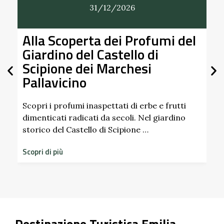
31/12/2026
Alla Scoperta dei Profumi del
Giardino del Castello di
Scipione dei Marchesi
Pallavicino
U
p
d
Scopri i profumi inaspettati di erbe e frutti
dimenticati radicati da secoli. Nel giardino
S
storico del Castello di Scipione …
Scopri di più