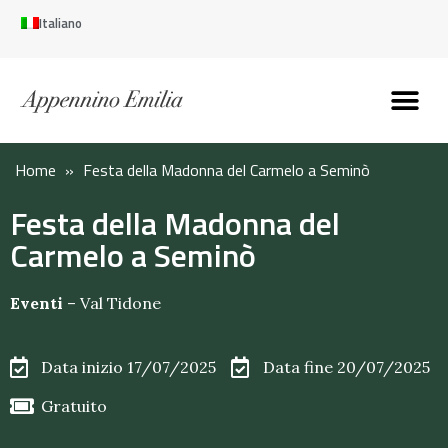
Italiano
Scopri l’Appennin
Pianifica il tuo viaggi
Perché vivere qui
Perché investire qui
Home
»
Festa della Madonna del Carmelo a Seminò
Festa della Madonna del
Carmelo a Seminò
Eventi
–
Val Tidone
Data inizio 17/07/2025
Data fine 20/07/2025
Gratuito