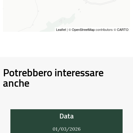
Leaflet
| ©
OpenStreetMap
contributors ©
CARTO
Potrebbero interessare
anche
Data
01/03/2026