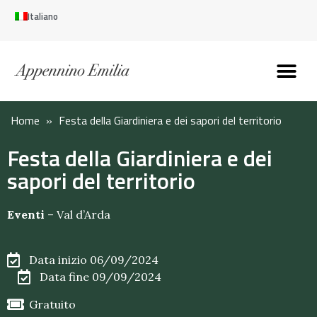
Italiano
Scopri l’Appennin
Pianifica il tuo viaggi
Perché vivere qui
Perché investire qui
Home
»
Festa della Giardiniera e dei sapori del territorio
Festa della Giardiniera e dei
sapori del territorio
Eventi
–
Val d’Arda
Data inizio 06/09/2024
Data fine 09/09/2024
Gratuito