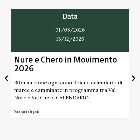
Data
01/03/2026
31/12/2026
imento
Alla Scoperta dei Profumi 
Giardino del Castello di
Scipione dei Marchesi
Pallavicino
alendario di
a tra Val
Scopri i profumi inaspettati di erbe e fru
dimenticati radicati da secoli. Nel giardi
storico del Castello di Scipione …
Scopri di più