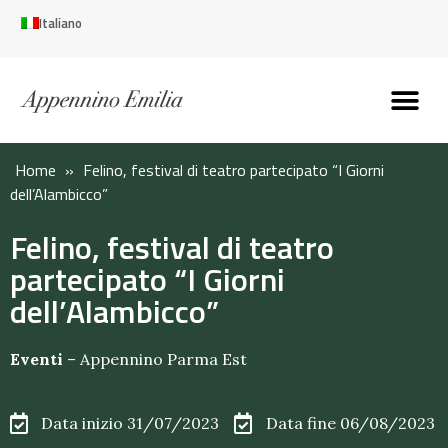
Italiano
Scopri l’Appennin
Pianifica il tuo viaggi
Perché vivere qui
Perché investire qui
Home
»
Felino, festival di teatro partecipato “I Giorni
dell’Alambicco”
Felino, festival di teatro
partecipato “I Giorni
dell’Alambicco”
Eventi
–
Appennino Parma Est
Data inizio 31/07/2023
Data fine 06/08/2023