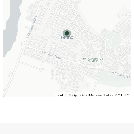
Leaflet
| ©
OpenStreetMap
contributors ©
CARTO