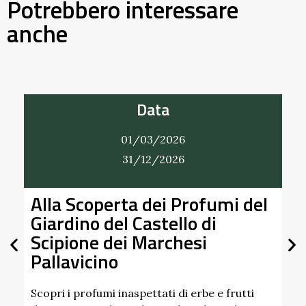
Potrebbero interessare
anche
Data
01/03/2026
31/12/2026
Alla Scoperta dei Profumi del
Giardino del Castello di
Scipione dei Marchesi
Pallavicino
U
p
d
Scopri i profumi inaspettati di erbe e frutti