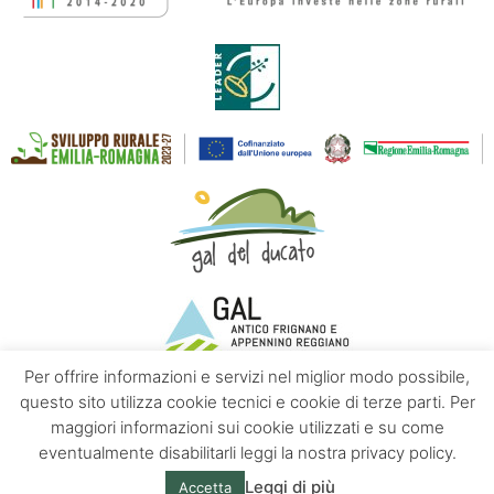
Per offrire informazioni e servizi nel miglior modo possibile,
questo sito utilizza cookie tecnici e cookie di terze parti. Per
maggiori informazioni sui cookie utilizzati e su come
Contatti
Chi siamo
Privacy policy
eventualmente disabilitarli leggi la nostra privacy policy.
Leggi di più
Accetta
© Appennino Emilia | Powered by
Altrama Italia