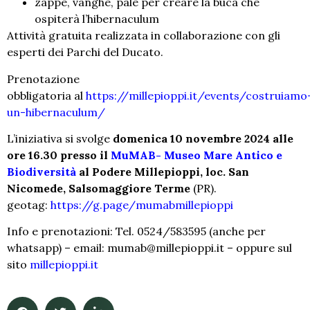
zappe, vanghe, pale per creare la buca che
ospiterà l’hibernaculum
Attività gratuita realizzata in collaborazione con gli
esperti dei Parchi del Ducato.
Prenotazione
obbligatoria al
https://millepioppi.it/events/costruiamo
un-hibernaculum/
L’iniziativa si svolge
domenica 10 novembre 2024 alle
ore 16.30 presso il
MuMAB- Museo Mare Antico e
Biodiversità
al Podere Millepioppi, loc. San
Nicomede, Salsomaggiore Terme
(PR).
geotag:
https://g.page/mumabmillepioppi
Info e prenotazioni: Tel. 0524/583595 (anche per
whatsapp) – email: mumab@millepioppi.it – oppure sul
sito
millepioppi.it