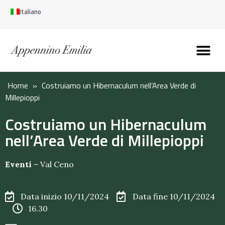
Italiano
Scopri l’Appennin
Pianifica il tuo viaggi
Perché vivere qui
Perché investire qui
Home
»
Costruiamo un Hibernaculum nell’Area Verde di
Millepioppi
Costruiamo un Hibernaculum
nell’Area Verde di Millepioppi
Eventi
–
Val Ceno
Data inizio 10/11/2024
Data fine 10/11/2024
16.30