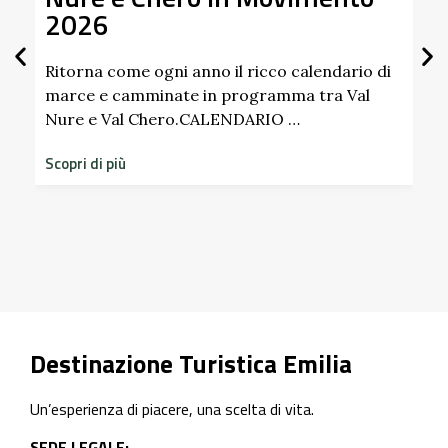
26
Giardino
Scipion
Pallavic
na come ogni anno il ricco calendario di
e e camminate in programma tra Val
 e Val Chero.CALENDARIO …
Scopri i prof
dimenticati r
 di più
storico del C
Scopri di più
Destinazione Turistica Emilia
Un’esperienza di piacere, una scelta di vita.
SEDE LEGALE: