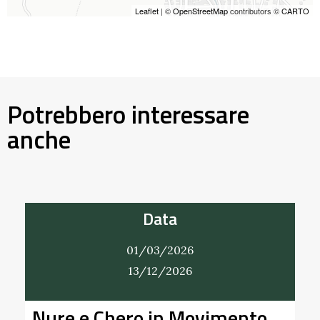
Leaflet
| ©
OpenStreetMap
contributors ©
CARTO
Potrebbero interessare
anche
Data
01/03/2026
13/12/2026
e e Chero in Movimento
Alla Sco