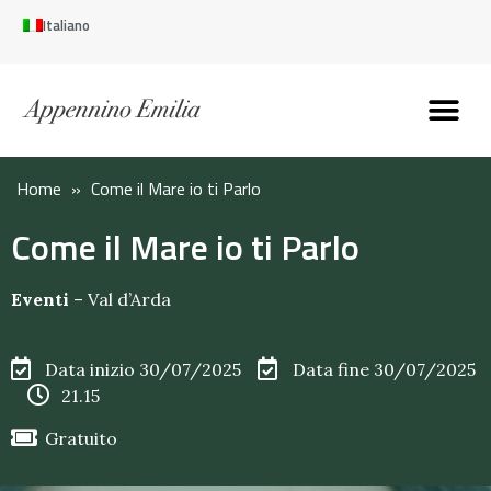
Italiano
Scopri l’Appennin
Pianifica il tuo viaggi
Perché vivere qui
Perché investire qui
Home
»
Come il Mare io ti Parlo
Come il Mare io ti Parlo
Eventi
–
Val d’Arda
Data inizio 30/07/2025
Data fine 30/07/2025
21.15
Gratuito