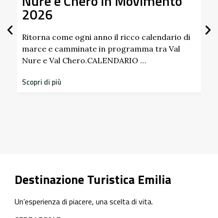
Nure e Chero in Movimento
Al
2026
Gi
Sc
Pa
Ritorna come ogni anno il ricco calendario di
marce e camminate in programma tra Val
Nure e Val Chero.CALENDARIO …
Sco
dim
Scopri di più
sto
Scop
Destinazione Turistica Emilia
Un’esperienza di piacere, una scelta di vita.