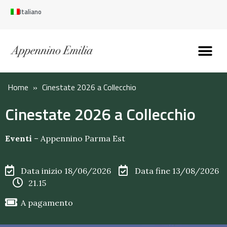
Italiano
Scopri l’Appennin
Pianifica il tuo viaggi
Perché vivere qui
Perché investire qui
Home
»
Cinestate 2026 a Collecchio
Cinestate 2026 a Collecchio
Eventi
–
Appennino Parma Est
Data inizio 18/06/2026
Data fine 13/08/2026
21.15
A pagamento