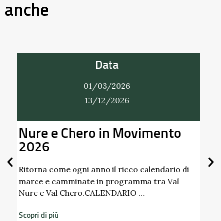
anche
Data
01/03/2026
31/12/2026
to
Alla Scoperta dei Profumi del
Giardino del Castello di
Scipione dei Marchesi
Pallavicino
io di
al
Scopri i profumi inaspettati di erbe e frutti
dimenticati radicati da secoli. Nel giardino
storico del Castello di Scipione …