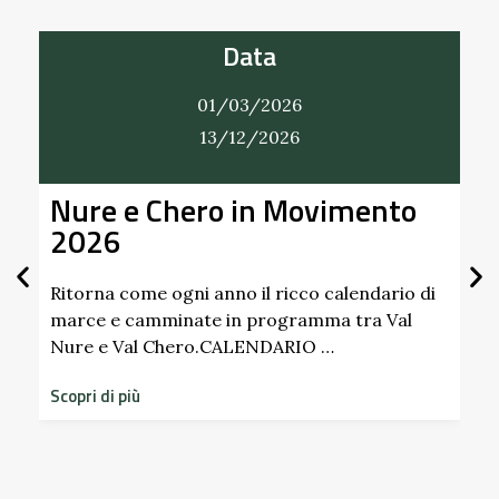
Data
01/03/2026
13/12/2026
Nure e Chero in Movimento
Al
2026
Gi
Sc
Pa
Ritorna come ogni anno il ricco calendario di
marce e camminate in programma tra Val
Nure e Val Chero.CALENDARIO …
Sco
dim
Scopri di più
sto
Scop