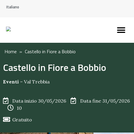
Italiano
Scopri l’Appennin
Pianifica il tuo viaggi
Perché vivere qui
Perché investire qui
Home
»
Castello in Fiore a Bobbio
Castello in Fiore a Bobbio
Eventi
–
Val Trebbia
Data inizio 30/05/2026
Data fine 31/05/2026
10
Gratuito