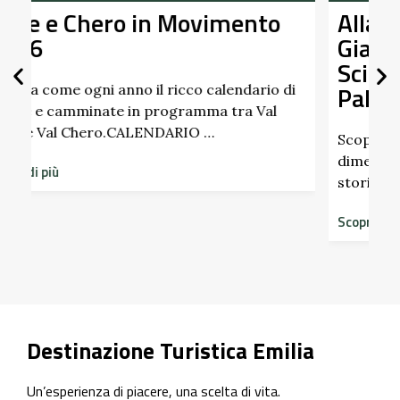
o
Alla Scoperta dei Profumi del
Giardino del Castello di
Scipione dei Marchesi
Pallavicino
 di
l
Scopri i profumi inaspettati di erbe e frutti
dimenticati radicati da secoli. Nel giardino
storico del Castello di Scipione …
Scopri di più
Destinazione Turistica Emilia
Un’esperienza di piacere, una scelta di vita.