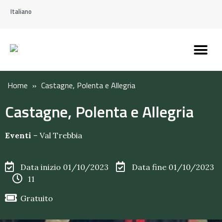
Italiano
Scopri l’Appennin
Pianifica il tuo viaggi
Perché vivere qui
Perché investire qui
Home
»
Castagne, Polenta e Allegria
Castagne, Polenta e Allegria
Eventi
–
Val Trebbia
Data inizio 01/10/2023
Data fine 01/10/2023
11
Gratuito