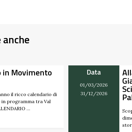
e anche
lla Scoperta dei Profumi del
D
iardino del Castello di
07/0
cipione dei Marchesi
27/0
allavicino
opri i profumi inaspettati di erbe e frutti
menticati radicati da secoli. Nel giardino
orico del Castello di Scipione …