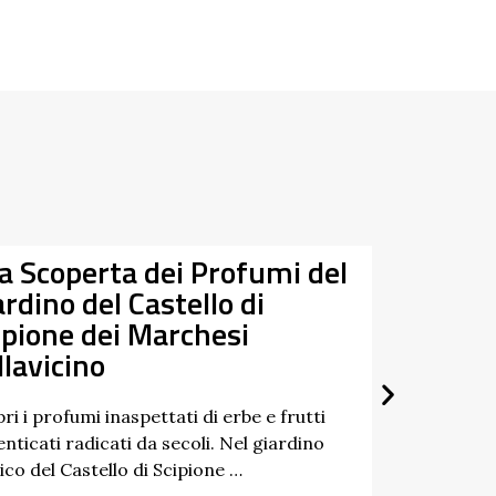
Tra Taro e Ceno alla
ata
Riscoperta dei Fiumi Gemelli
3/2026
9/2026
Un percorso a tappe tra natura, storia e
paesaggi dell’Appennino: è questo lo spirito
di “Tra Taro e Ceno”, un’iniziativa …
Scopri di più