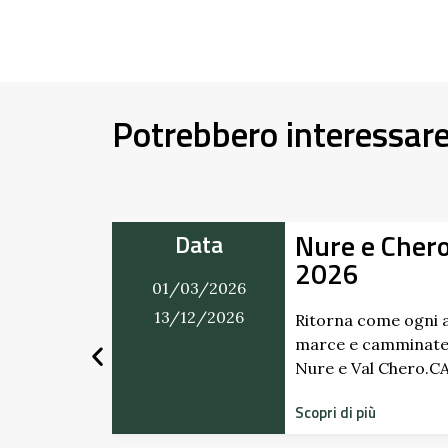
Potrebbero interessar
ro in Movimento
A
Data
G
01/03/2026
S
31/12/2026
P
anno il ricco calendario di
e in programma tra Val
o.CALENDARIO …
Sc
di
st