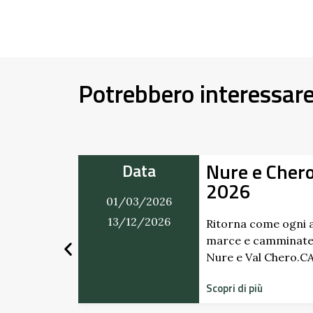
Potrebbero interessar
Nure e Cher
Data
2026
01/03/2026
mercatino
ti. Dai
13/12/2026
Ritorna come ogni a
marce e camminate
Nure e Val Chero.
Scopri di più