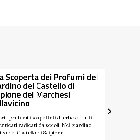
la Scoperta dei Profumi del
Da
ardino del Castello di
07/03/
ipione dei Marchesi
27/09/
llavicino
ri i profumi inaspettati di erbe e frutti
nticati radicati da secoli. Nel giardino
ico del Castello di Scipione …