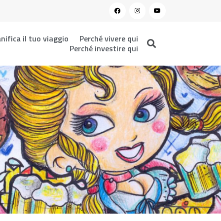
nifica il tuo viaggio
Perché vivere qui
Perché investire qui