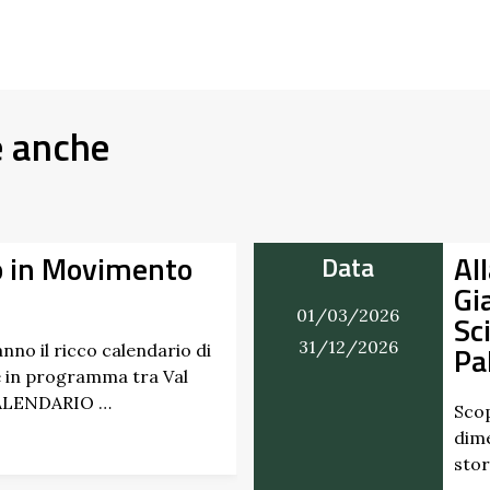
e anche
o in Movimento
Al
Data
Gi
01/03/2026
Sc
31/12/2026
Pa
nno il ricco calendario di
 in programma tra Val
CALENDARIO …
Scop
dime
stor