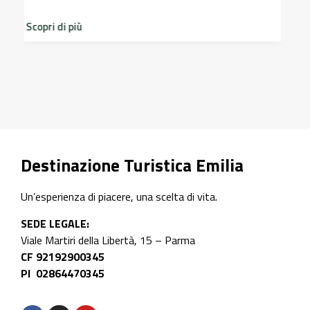
Scopri i profumi inaspettati di erbe e frutti
dimenticati radicati da secoli. Nel giardino
storico del Castello di Scipione …
Scopri di più
Destinazione Turistica Emilia
Un’esperienza di piacere, una scelta di vita.
SEDE LEGALE:
Viale Martiri della Libertà, 15 – Parma
CF 92192900345
PI 02864470345