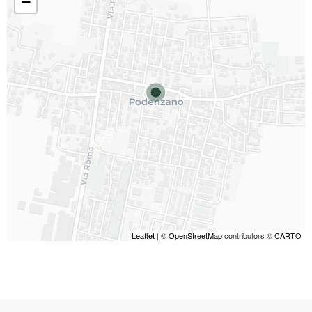
−
Leaflet
| ©
OpenStreetMap
contributors ©
CARTO