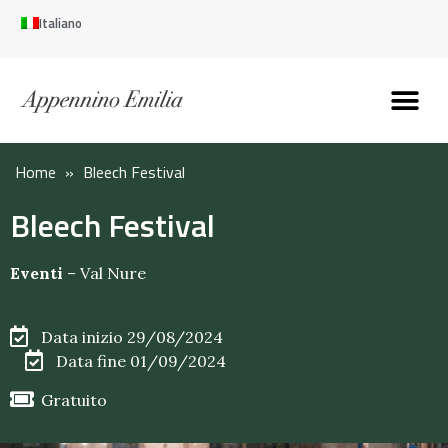
Italiano
Scopri l’Appennin
Pianifica il tuo viaggi
Perché vivere qui
Perché investire qui
Home
»
Bleech Festival
Bleech Festival
Eventi
–
Val Nure
Data inizio 29/08/2024
Data fine 01/09/2024
Gratuito